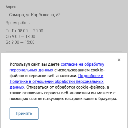
Адрес:
г. Самара, ул.Карбышева, 63
Время работы:
Пн-Пт
08:00 — 20:00
Сб
9
:00 — 18:00
Вс
9
:00 — 15:00
Используя сайт, вы даете
согласие на обработку
персональных данных
с использованием cookie-
файлов и сервисов веб-аналитики.
Подробнее в
© 2026 Клиника «МЕДИКАЛ ОН ГРУП»
Политике в отношении обработки персональных
Все права защищены
данных
. Отказаться от обработки cookie-файлов, а
также отключить сервисы веб-аналитики вы можете с
Информация, представленная на сайте, является
помощью соответствующих настроек вашего браузера.
справочной и не может служить основанием для
постановки диагноза, назначения лечения. Необходима
очная консультация специалиста. Используя данный сайт,
Принять
вы даёте согласие на обработку ваших данных сервисом
Яндекс.Метрика.