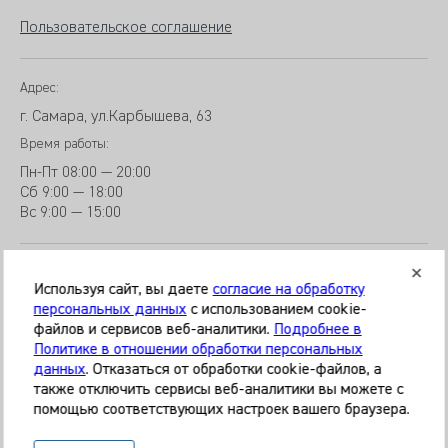
Пользовательское соглашение
Адрес:
г. Самара, ул.Карбышева, 63
Время работы:
Пн-Пт
08:00 — 20:00
Сб
9
:00 — 18:00
Вс
9
:00 — 15:00
Используя сайт, вы даете
согласие на обработку
персональных данных
с использованием cookie-
файлов и сервисов веб-аналитики.
Подробнее в
© 2026 Клиника «МЕДИКАЛ ОН ГРУП»
Политике в отношении обработки персональных
Все права защищены
данных
. Отказаться от обработки cookie-файлов, а
также отключить сервисы веб-аналитики вы можете с
Информация, представленная на сайте, является
помощью соответствующих настроек вашего браузера.
справочной и не может служить основанием для
постановки диагноза, назначения лечения. Необходима