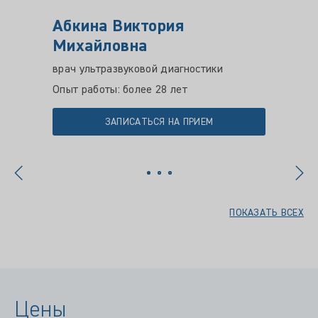
Абкина Виктория
Бори
Михайловна
Врач у
врач ультразвуковой диагностики
Опыт ра
Опыт работы: более 28 лет
ЗАПИСАТЬСЯ НА ПРИЕМ
ПОКАЗАТЬ ВСЕХ
Цены