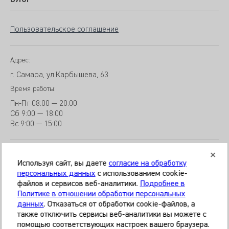
БЛОГ
Пользовательское соглашение
Адрес:
г. Самара, ул.Карбышева, 63
Время работы:
Пн-Пт
08:00 — 20:00
Сб
9
:00 — 18:00
Вс
9
:00 — 15:00
Используя сайт, вы даете
согласие на обработку
персональных данных
с использованием cookie-
файлов и сервисов веб-аналитики.
Подробнее в
© 2026 Клиника «МЕДИКАЛ ОН ГРУП»
Политике в отношении обработки персональных
Все права защищены
данных
. Отказаться от обработки cookie-файлов, а
также отключить сервисы веб-аналитики вы можете с
Информация, представленная на сайте, является
помощью соответствующих настроек вашего браузера.
справочной и не может служить основанием для