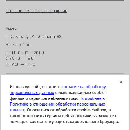
Пользовательское соглашение
Адрес:
г. Самара, ул.Карбышева, 63
Время работы:
Пн-Пт
08:00 — 20:00
Сб
9
:00 — 18:00
Вс
9
:00 — 15:00
Используя сайт, вы даете
согласие на обработку
персональных данных
с использованием cookie-
файлов и сервисов веб-аналитики.
Подробнее в
© 2026 Клиника «МЕДИКАЛ ОН ГРУП»
Политике в отношении обработки персональных
Все права защищены
данных
. Отказаться от обработки cookie-файлов, а
также отключить сервисы веб-аналитики вы можете с
Информация, представленная на сайте, является
помощью соответствующих настроек вашего браузера.
справочной и не может служить основанием для
постановки диагноза, назначения лечения. Необходима