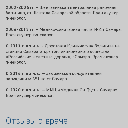
2003-2004 гг
. – Шенталинская центральная районная
больница, ст.Шентала Самарской области. Врач акушер-
гинеколог.
2004-2013 гг.
– Медико-санитарная часть №2, г.Самара.
Врач акушер-гинеколог.
С 2013 г. по н.в.
– Дорожная Клиническая больница на
станции Самара открытого акционерного общества
«Российские железные дороги», г.Самара. Врач акушер-
гинеколог.
С 2016 г. по н.в.
— зав.женской консультацией
поликлиники №1 на ст.Самара.
С 2020 г. по н.в.
— ММЦ «Медикал Он Груп – Самара».
Врач акушер-гинеколог.
Отзывы о враче