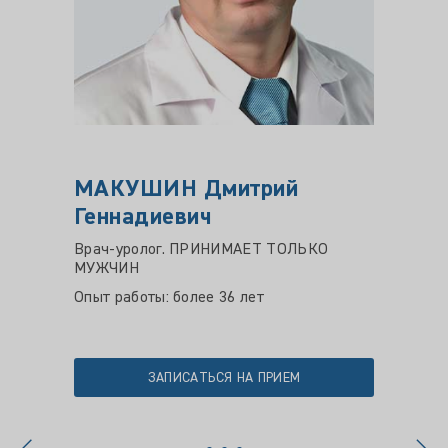
МАКУШИН Дмитрий
МИХ
Геннадиевич
Влад
Врач-уролог. ПРИНИМАЕТ ТОЛЬКО
Врач а
МУЖЧИН
Научна
Опыт работы: более 36 лет
Опыт ра
Цена пр
ЗАПИСАТЬСЯ НА ПРИЕМ