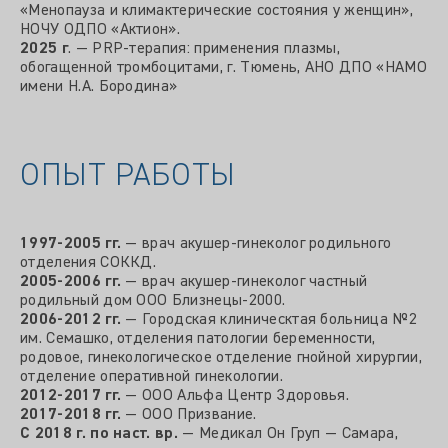
«Менопауза и климактерические состояния у женщин»,
НОЧУ ОДПО «Актион».
2025 г
. — PRP-терапия: применения плазмы,
обогащенной тромбоцитами, г. Тюмень, АНО ДПО «НАМО
имени Н.А. Бородина»
ОПЫТ РАБОТЫ
1997-2005 гг.
— врач акушер-гинеколог родильного
отделения СОККД.
2005-2006 гг.
— врач акушер-гинеколог частный
родильный дом ООО Близнецы-2000.
2006-2012 гг.
— Городская клиническтая больница №2
им. Семашко, отделения патологии беременности,
родовое, гинекологическое отделение гнойной хирургии,
отделение оперативной гинекологии.
2012-2017 гг.
— ООО Альфа Центр Здоровья.
2017-2018 гг.
— ООО Призвание.
С 2018 г. по наст. вр.
— Медикал Он Груп — Самара,