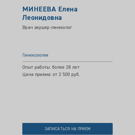
МИНЕЕВА Елена
МИХ
Леонидовна
Влад
Врач акушер-гинеколог
Врач а
Гинекология
Гинеко
Опыт работы: более 28 лет
Опыт ра
Цена приема: от 2 500 руб.
Цена пр
ЗАПИСАТЬСЯ НА ПРИЕМ